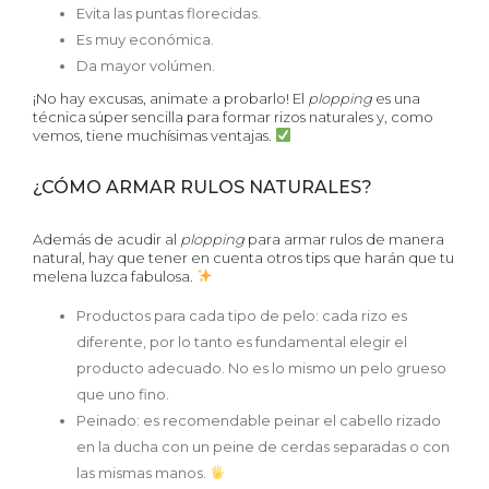
Evita las puntas florecidas.
Es muy económica.
Da mayor volúmen.
¡No hay excusas, animate a probarlo! El
plopping
es una
técnica súper sencilla para formar rizos naturales y, como
vemos, tiene muchísimas ventajas.
¿CÓMO ARMAR RULOS NATURALES?
Además de acudir al
plopping
para armar rulos de manera
natural, hay que tener en cuenta otros tips que harán que tu
melena luzca fabulosa.
Productos para cada tipo de pelo: cada rizo es
diferente, por lo tanto es fundamental elegir el
producto adecuado. No es lo mismo un pelo grueso
que uno fino.
Peinado: es recomendable peinar el cabello rizado
en la ducha con un peine de cerdas separadas o con
las mismas manos.