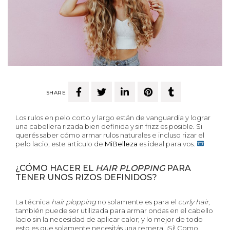
SHARE
Los rulos en pelo corto y largo están de vanguardia y lograr
una cabellera rizada bien definida y sin frizz es posible. Si
querés saber cómo armar rulos naturales e incluso rizar el
pelo lacio, este artículo de
MiBelleza
es ideal para vos.
¿CÓMO HACER EL
HAIR PLOPPING
PARA
TENER UNOS RIZOS DEFINIDOS?
La técnica
hair plopping
no solamente es para el
curly
hair
,
también puede ser utilizada para armar ondas en el cabello
lacio sin la necesidad de aplicar calor; y lo mejor de todo
esto es que solamente necesitás una remera. ¡Sí! Como