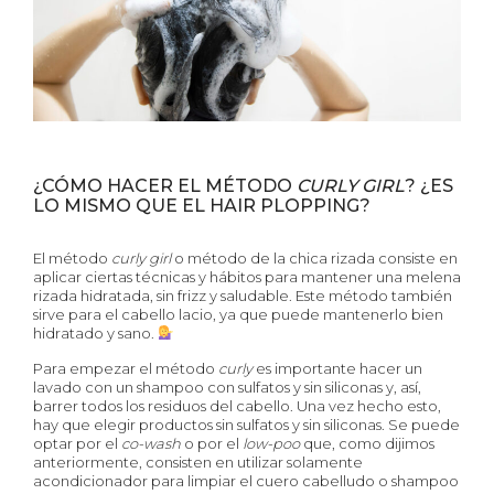
¿CÓMO HACER EL MÉTODO
CURLY GIRL
? ¿ES
LO MISMO QUE EL HAIR PLOPPING?
El método
curly girl
o método de la chica rizada consiste en
aplicar ciertas técnicas y hábitos para mantener una melena
rizada hidratada, sin frizz y saludable. Este método también
sirve para el cabello lacio, ya que puede mantenerlo bien
hidratado y sano.
Para empezar el método
curly
es importante hacer un
lavado con un shampoo con sulfatos y sin siliconas y, así,
barrer todos los residuos del cabello. Una vez hecho esto,
hay que elegir productos sin sulfatos y sin siliconas. Se puede
optar por el
co-wash
o por el
low-poo
que, como dijimos
anteriormente, consisten en utilizar solamente
acondicionador para limpiar el cuero cabelludo o shampoo