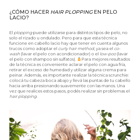
¿CÓMO HACER
HAIR PLOPPING
EN PELO
LACIO?
El
plopping
puede utilizarse para distintos tipos de pelo, no
solo el rizado u ondulado. Pero para que esta técnica
funcione en cabello lacio hay que tener en cuenta algunos
trucos como adoptar el
curly hair method
, ya sea el
co-
wash
(lavar el pelo con acondicionador) o el
low-poo
(lavar
el pelo con shampoo sin sulfatos).
Para mejores resultados
de la técnica es conveniente aclarar el pelo con agua fría,
retirar el exceso de humedad y utilizar alguna crema para
peinar. Además, es importante realizar la técnica scrunchie:
colocá tu cabeza boca abajo y llevá las puntas de tu cabello
hacia arriba presionando suavemente con las manos. Una
vez que realices estos pasos, podés realizar sin problemas el
hair plopping
.