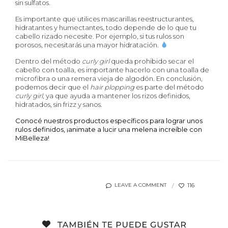
sin sulfatos.
Es importante que utilices mascarillas reestructurantes,
hidratantes y humectantes, todo depende de lo que tu
cabello rizado necesite. Por ejemplo, si tus rulos son
porosos, necesitarás una mayor hidratación.
Dentro del método
curly girl
queda prohibido secar el
cabello con toalla, es importante hacerlo con una toalla de
microfibra o una remera vieja de algodón. En conclusión,
podemos decir que el
hair plopping
es parte del método
curly girl
, ya que ayuda a mantener los rizos definidos,
hidratados, sin frizz y sanos.
Conocé nuestros productos específicos para lograr unos
rulos definidos, ¡animate a lucir una melena increíble con
MiBelleza!
116
LEAVE A COMMENT