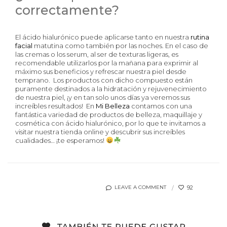
correctamente?
El ácido hialurónico puede aplicarse tanto en nuestra
rutina
facial
matutina como también por las noches. En el caso de
las cremas o los serum, al ser de texturas ligeras, es
recomendable utilizarlos por la mañana para exprimir al
máximo sus beneficios y refrescar nuestra piel desde
temprano. Los productos con dicho compuesto están
puramente destinados a la hidratación y rejuvenecimiento
de nuestra piel, ¡y en tan solo unos días ya veremos sus
increíbles resultados! En
Mi Belleza
contamos con una
fantástica variedad de productos de belleza, maquillaje y
cosmética con ácido hialurónico, por lo que te invitamos a
visitar nuestra tienda online y descubrir sus increíbles
cualidades… ¡te esperamos!
92
LEAVE A COMMENT